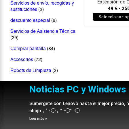
Extensión de G
Servicios de envío, recogidas y
49
€
-
25
sustituciones
(2)
Seleccionar o
descuento especial
(6)
Servicios de Asistencia Técnica
(29)
Comprar pantalla
(84)
Accesorios
(72)
Robots de Limpieza
(2)
Noticias PC y Windows
Sumérgete con Lenovo hasta el mejor precio, 
abajo ｡ ° ･◯ ｡ ° ･◯° ･◯
Leer más »