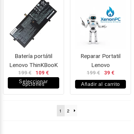
Batería portátil
Reparar Portatil
Lenovo ThinKBooK
Lenovo
199
€
109
€
199
€
39
€
Seleccionar
opciones
Añadir al carrito
1
2