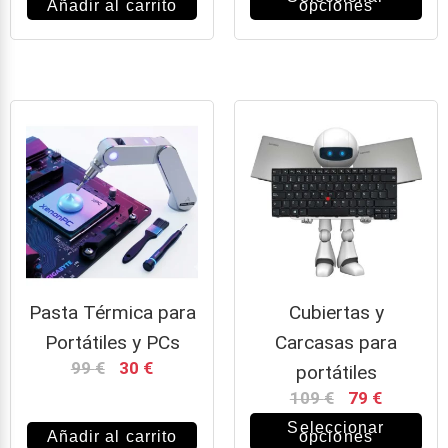
Añadir al carrito
opciones
Pasta Térmica para
Cubiertas y
Portátiles y PCs
Carcasas para
99
€
30
€
portátiles
109
€
79
€
Seleccionar
Añadir al carrito
opciones