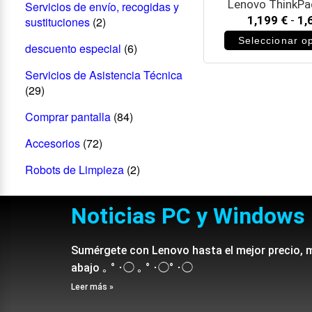
Lenovo ThinkPa
Servicios de envío, recogidas y
1,199
€
-
1,
sustituciones
(2)
Seleccionar o
descuento especial
(6)
Servicios de Asistencia Técnica
(29)
Comprar pantalla
(84)
Accesorios
(72)
Robots de Limpieza
(2)
Noticias PC y Windows
Sumérgete con Lenovo hasta el mejor precio, 
abajo ｡ ° ･◯ ｡ ° ･◯° ･◯
Leer más »