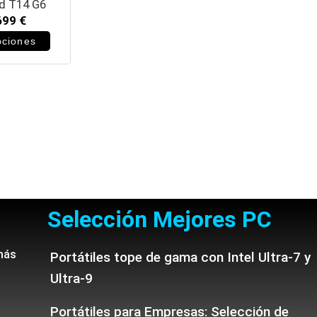
d T14 G6
699
€
pciones
Selección Mejores PC
más
Portátiles tope de gama con Intel Ultra-7 y
Ultra-9
Portátiles para Empresas: Selección de