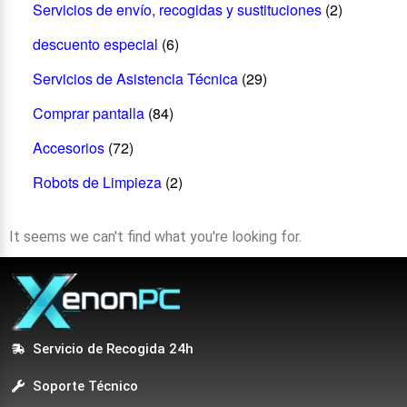
Servicios de envío, recogidas y sustituciones
(2)
descuento especial
(6)
Servicios de Asistencia Técnica
(29)
Comprar pantalla
(84)
Accesorios
(72)
Robots de Limpieza
(2)
It seems we can't find what you're looking for.
Servicio de Recogida 24h
Soporte Técnico