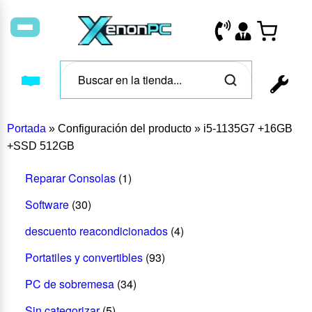
Portada
»
Configuración del producto
»
i5-1135G7 +16GB
+SSD 512GB
Reparar Consolas
(1)
Software
(30)
descuento reacondicionados
(4)
Portatiles y convertibles
(93)
PC de sobremesa
(34)
Sin categorizar
(5)