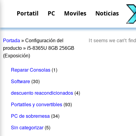
Portatil
PC
Moviles
Noticias
It seems we can't find
Portada
»
Configuración del
producto
»
i5-8365U 8GB 256GB
(Exposición)
Reparar Consolas
(1)
Software
(30)
descuento reacondicionados
(4)
Portatiles y convertibles
(93)
PC de sobremesa
(34)
Sin categorizar
(5)