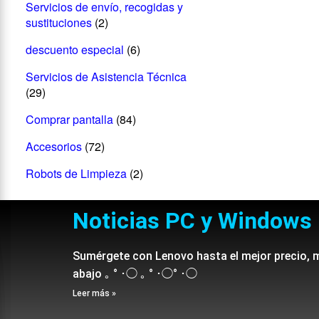
Servicios de envío, recogidas y
sustituciones
(2)
descuento especial
(6)
Servicios de Asistencia Técnica
(29)
Comprar pantalla
(84)
Accesorios
(72)
Robots de Limpieza
(2)
Noticias PC y Windows
Sumérgete con Lenovo hasta el mejor precio, 
abajo ｡ ° ･◯ ｡ ° ･◯° ･◯
Leer más »