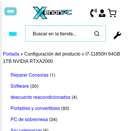
Portada
»
Configuración del producto
»
I7-11850H 64GB
1TB NVIDIA RTXA2000
Reparar Consolas
(1)
Software
(30)
descuento reacondicionados
(4)
Portatiles y convertibles
(93)
PC de sobremesa
(34)
Sin categorizar
(5)