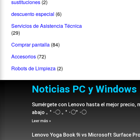
sustituciones
(2)
descuento especial
(6)
Servicios de Asistencia Técnica
(29)
Comprar pantalla
(84)
Accesorios
(72)
Robots de Limpieza
(2)
Noticias PC y Windows
Sumérgete con Lenovo hasta el mejor precio, 
abajo ｡ ° ･◯ ｡ ° ･◯° ･◯
Leer más »
Lenovo Yoga Book 9i vs Microsoft Surface Pr