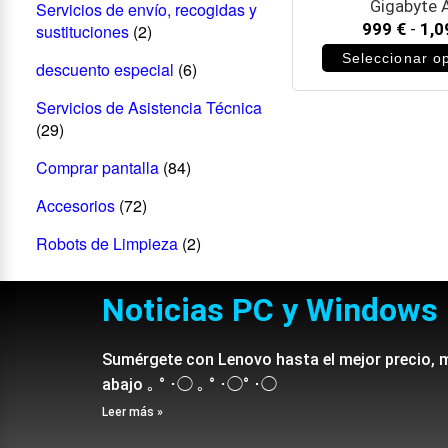
Gigabyte 
Servicios de envío, recogidas y
999
€
-
1,
sustituciones
(2)
Seleccionar o
descuento especial
(6)
Servicios de Asistencia Técnica
(29)
Comprar pantalla
(84)
Accesorios
(72)
Robots de Limpieza
(2)
Noticias PC y Windows
Sumérgete con Lenovo hasta el mejor precio, 
abajo ｡ ° ･◯ ｡ ° ･◯° ･◯
Leer más »