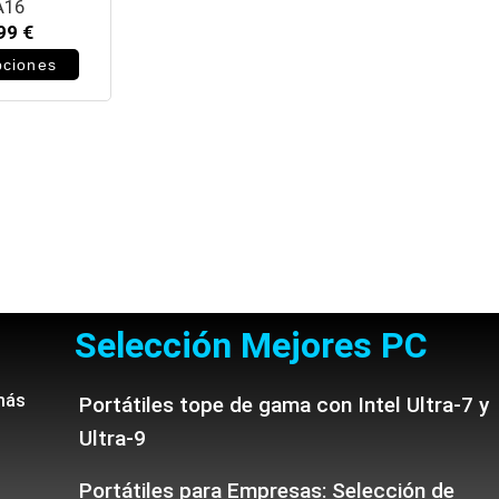
A16
099
€
pciones
Selección Mejores PC
más
Portátiles tope de gama con Intel Ultra-7 y
Ultra-9
Portátiles para Empresas: Selección de