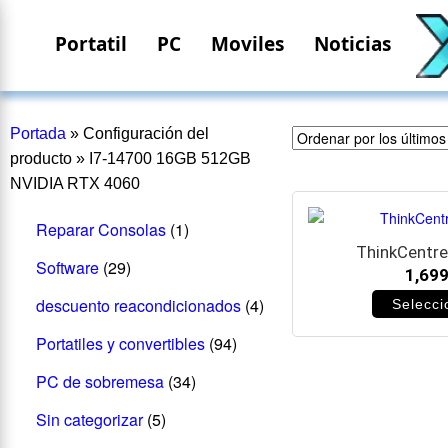
Portatil
PC
Moviles
Noticias
Portada
»
Configuración del
producto
»
I7-14700 16GB 512GB
NVIDIA RTX 4060
Reparar Consolas
(1)
ThinkCentre
Software
(29)
1,69
descuento reacondicionados
(4)
Selecci
Portatiles y convertibles
(94)
PC de sobremesa
(34)
Sin categorizar
(5)