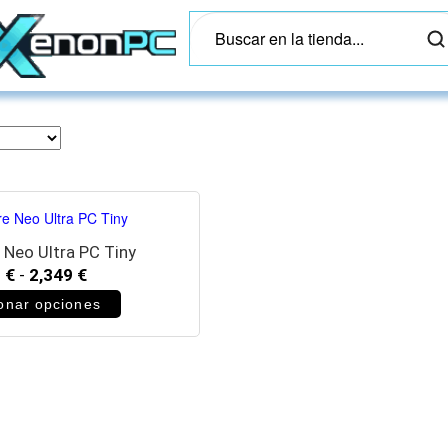
 Neo Ultra PC Tiny
9
€
-
2,349
€
onar opciones