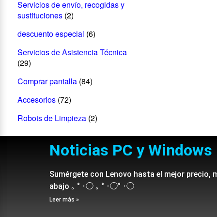
Servicios de envío, recogidas y
sustituciones
(2)
descuento especial
(6)
Servicios de Asistencia Técnica
(29)
Comprar pantalla
(84)
Accesorios
(72)
Robots de Limpieza
(2)
Noticias PC y Windows
Sumérgete con Lenovo hasta el mejor precio, 
abajo ｡ ° ･◯ ｡ ° ･◯° ･◯
Leer más »