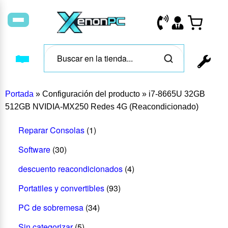
Portada
»
Configuración del producto
»
i7-8665U 32GB
512GB NVIDIA-MX250 Redes 4G (Reacondicionado)
Reparar Consolas
(1)
Software
(30)
descuento reacondicionados
(4)
Portatiles y convertibles
(93)
PC de sobremesa
(34)
Sin categorizar
(5)