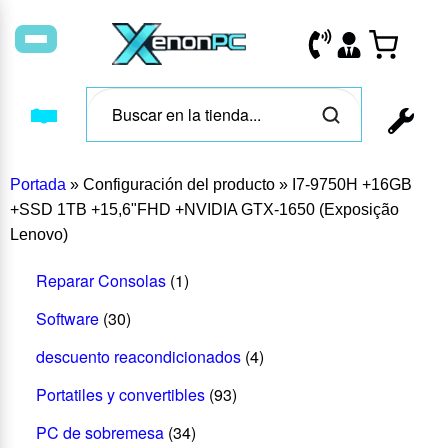
Portada
»
Configuración del producto
»
I7-9750H +16GB
+SSD 1TB +15,6"FHD +NVIDIA GTX-1650 (Exposição
Lenovo)
Reparar Consolas
(1)
Software
(30)
descuento reacondicionados
(4)
Portatiles y convertibles
(93)
PC de sobremesa
(34)