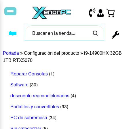
Portada
»
Configuración del producto
»
i9-14900HX 32GB
1TB RTX5070
Reparar Consolas
(1)
Software
(30)
descuento reacondicionados
(4)
Portatiles y convertibles
(93)
PC de sobremesa
(34)
Sin categorizar
(5)