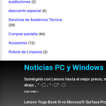
sustituciones
(2)
descuento especial
(6)
Servicios de Asistencia Técnica
(29)
Comprar pantalla
(84)
Accesorios
(72)
Robots de Limpieza
(2)
Noticias PC y Windows
Sumérgete con Lenovo hasta el mejor precio, 
abajo ｡ ° ･◯ ｡ ° ･◯° ･◯
Leer más »
Lenovo Yoga Book 9i vs Microsoft Surface Pr