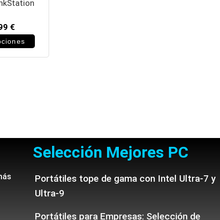
nkStation
399
€
pciones
Selección Mejores PC
más
Portátiles tope de gama con Intel Ultra-7 y
Ultra-9
Portátiles para Empresas: Selección de