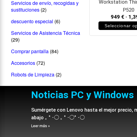
Workstation Thi
Servicios de envío, recogidas y
sustituciones
(2)
P520
949
€
-
1,
descuento especial
(6)
Seleccionar o
Servicios de Asistencia Técnica
(29)
Comprar pantalla
(84)
Accesorios
(72)
Robots de Limpieza
(2)
Noticias PC y Windows
Sumérgete con Lenovo hasta el mejor precio, 
abajo ｡ ° ･◯ ｡ ° ･◯° ･◯
Leer más »