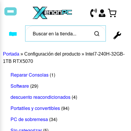
Portada
»
Configuración del producto
»
Intel7-240H-32GB-
1TB RTX5070
Reparar Consolas
(1)
Software
(29)
descuento reacondicionados
(4)
Portatiles y convertibles
(94)
PC de sobremesa
(34)
Sin categorizar
(5)