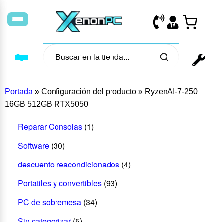
Portada
»
Configuración del producto
»
RyzenAI-7-250
16GB 512GB RTX5050
Reparar Consolas
(1)
Software
(30)
descuento reacondicionados
(4)
Portatiles y convertibles
(93)
PC de sobremesa
(34)
Sin categorizar
(5)