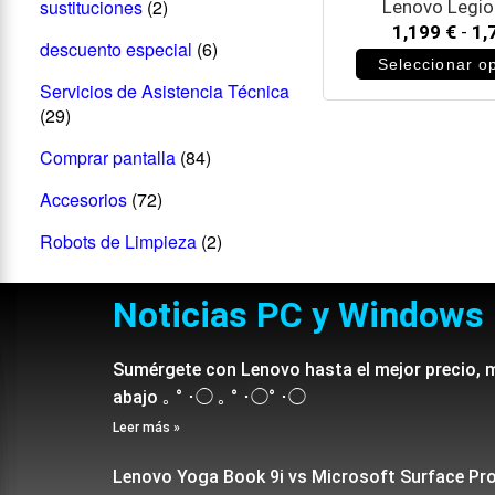
sustituciones
(2)
Lenovo Legio
1,199
€
-
1,
descuento especial
(6)
Seleccionar o
Servicios de Asistencia Técnica
(29)
Comprar pantalla
(84)
Accesorios
(72)
Robots de Limpieza
(2)
Noticias PC y Windows
Sumérgete con Lenovo hasta el mejor precio, 
abajo ｡ ° ･◯ ｡ ° ･◯° ･◯
Leer más »
Lenovo Yoga Book 9i vs Microsoft Surface Pr