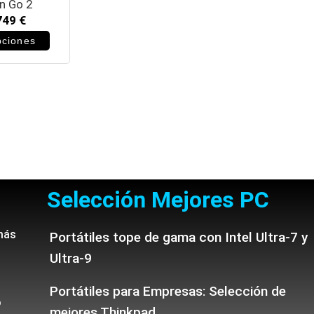
n Go 2
749
€
pciones
Selección Mejores PC
más
Portátiles tope de gama con Intel Ultra-7 y
Ultra-9
Portátiles para Empresas: Selección de
o
mejores Thinkpad