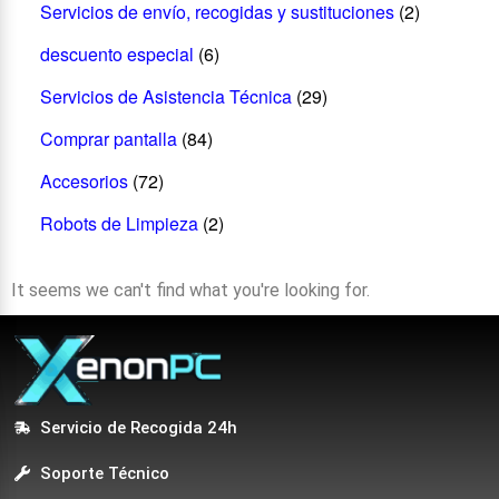
Servicios de envío, recogidas y sustituciones
(2)
descuento especial
(6)
Servicios de Asistencia Técnica
(29)
Comprar pantalla
(84)
Accesorios
(72)
Robots de Limpieza
(2)
It seems we can't find what you're looking for.
Servicio de Recogida 24h
Soporte Técnico