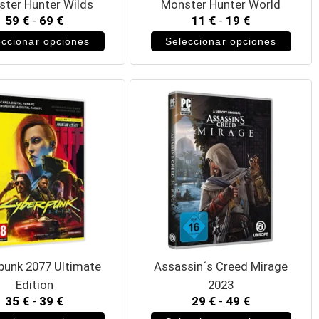
ter Hunter Wilds
Monster Hunter World
59
€
-
69
€
11
€
-
19
€
eccionar opciones
Seleccionar opciones
punk 2077 Ultimate
Assassin´s Creed Mirage
Edition
2023
35
€
-
39
€
29
€
-
49
€