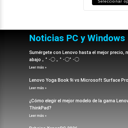
Seleccionar o
Noticias PC y Windows
Sumérgete con Lenovo hasta el mejor precio, 
abajo ｡ ° ･◯ ｡ ° ･◯° ･◯
Leer más »
Lenovo Yoga Book 9i vs Microsoft Surface Pr
Leer más »
¿Cómo elegir el mejor modelo de la gama Leno
ThinkPad?
Leer más »