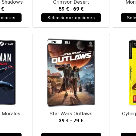
d Shadows
Crimson Desert
Mons
9
€
59
€
-
69
€
pciones
Seleccionar opciones
Sel
s Morales
Star Wars Outlaws
Cyber
39
€
-
79
€