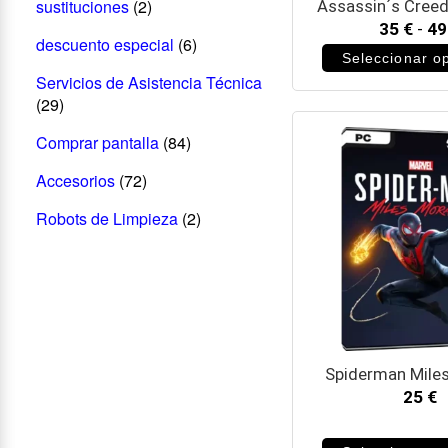
sustituciones
(2)
Assassin´s Cree
35
€
-
4
descuento especial
(6)
Seleccionar o
Servicios de Asistencia Técnica
(29)
Comprar pantalla
(84)
Accesorios
(72)
Robots de Limpieza
(2)
Spiderman Mile
25
€