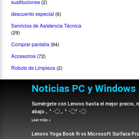
sustituciones
(2)
descuento especial
(6)
Servicios de Asistencia Técnica
(29)
Comprar pantalla
(84)
Accesorios
(72)
Robots de Limpieza
(2)
Noticias PC y Windows
Sumérgete con Lenovo hasta el mejor precio, 
abajo ｡ ° ･◯ ｡ ° ･◯° ･◯
Leer más »
Lenovo Yoga Book 9i vs Microsoft Surface Pr