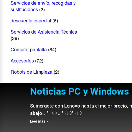
Servicios de envío, recogidas y
sustituciones
(2)
descuento especial
(6)
Servicios de Asistencia Técnica
(29)
Comprar pantalla
(84)
Accesorios
(72)
Robots de Limpieza
(2)
Noticias PC y Windows
Sumérgete con Lenovo hasta el mejor precio, 
abajo ｡ ° ･◯ ｡ ° ･◯° ･◯
Leer más »