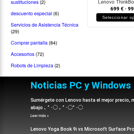
sustituciones
(2)
Lenovo ThinkBo
699
€
-
9
descuento especial
(6)
Seleccionar o
Servicios de Asistencia Técnica
(29)
Comprar pantalla
(84)
Accesorios
(72)
Robots de Limpieza
(2)
Noticias PC y Windows
Sumérgete con Lenovo hasta el mejor precio, 
abajo ｡ ° ･◯ ｡ ° ･◯° ･◯
Leer más »
Lenovo Yoga Book 9i vs Microsoft Surface Pr