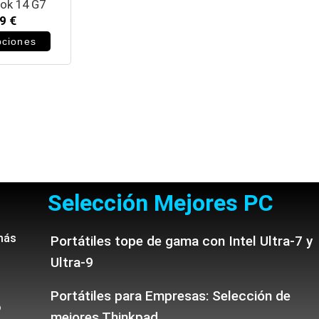
ok 14 G7
99
€
pciones
Selección Mejores PC
más
Portátiles tope de gama con Intel Ultra-7 y
Ultra-9
Portátiles para Empresas: Selección de
o
mejores Thinkpad