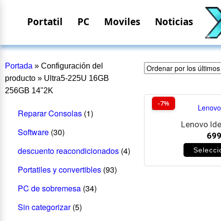
Portatil
PC
Moviles
Noticias
Portada
»
Configuración del
producto
»
Ultra5-225U 16GB
256GB 14"2K
-7%
Reparar Consolas
(1)
Lenovo Ide
Software
(30)
69
descuento reacondicionados
(4)
Selecci
Portatiles y convertibles
(93)
PC de sobremesa
(34)
Sin categorizar
(5)