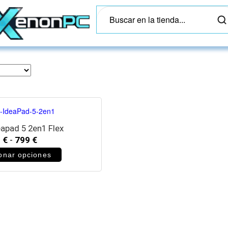
apad 5 2en1 Flex
9
€
-
799
€
onar opciones