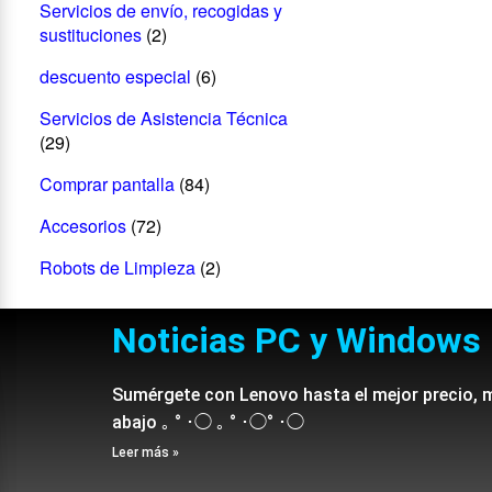
Servicios de envío, recogidas y
sustituciones
(2)
descuento especial
(6)
Servicios de Asistencia Técnica
(29)
Comprar pantalla
(84)
Accesorios
(72)
Robots de Limpieza
(2)
Noticias PC y Windows
Sumérgete con Lenovo hasta el mejor precio, 
abajo ｡ ° ･◯ ｡ ° ･◯° ･◯
Leer más »