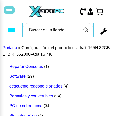
Portada
»
Configuración del producto
»
Ultra7-165H 32GB
1TB RTX-2000-Ada 16"4K
Reparar Consolas
(1)
Software
(29)
descuento reacondicionados
(4)
Portatiles y convertibles
(94)
PC de sobremesa
(34)
Sin categorizar
(5)