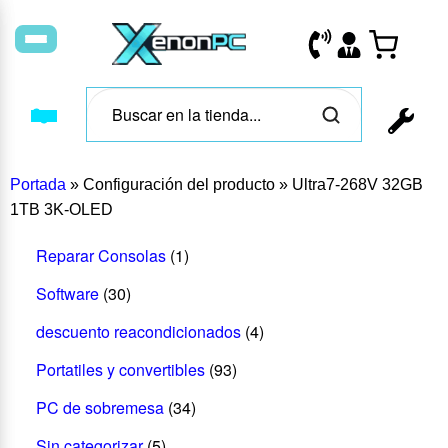
Portada
»
Configuración del producto
»
Ultra7-268V 32GB
1TB 3K-OLED
Reparar Consolas
(1)
Software
(30)
descuento reacondicionados
(4)
Portatiles y convertibles
(93)
PC de sobremesa
(34)
Sin categorizar
(5)