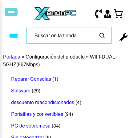
Portada
»
Configuración del producto
»
WIFI-DUAL-
5GHZ(867Mbps)
Reparar Consolas
(1)
Software
(29)
descuento reacondicionados
(4)
Portatiles y convertibles
(94)
PC de sobremesa
(34)
Sin categorizar
(5)