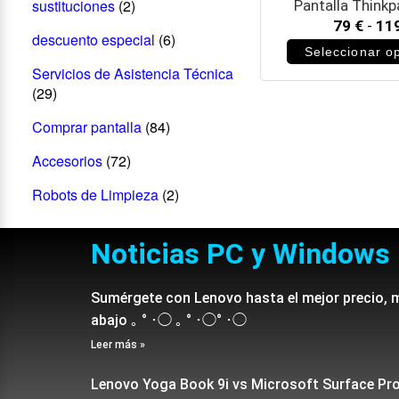
sustituciones
(2)
Pantalla Thinkp
79
€
-
11
descuento especial
(6)
Seleccionar o
Servicios de Asistencia Técnica
(29)
Comprar pantalla
(84)
Accesorios
(72)
Robots de Limpieza
(2)
Noticias PC y Windows
Sumérgete con Lenovo hasta el mejor precio, 
abajo ｡ ° ･◯ ｡ ° ･◯° ･◯
Leer más »
Lenovo Yoga Book 9i vs Microsoft Surface Pr