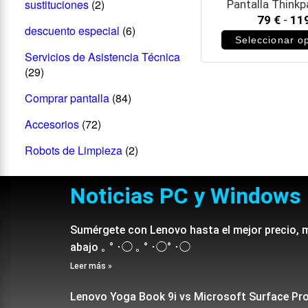
sustituciones
(2)
Pantalla Thinkp
79
€
-
11
descuento especial
(6)
Seleccionar o
Servicios de Asistencia Técnica
(29)
Comprar pantalla
(84)
Accesorios
(72)
Robots de Limpieza
(2)
Noticias PC y Windows
Sumérgete con Lenovo hasta el mejor precio, 
abajo ｡ ° ･◯ ｡ ° ･◯° ･◯
Leer más »
Lenovo Yoga Book 9i vs Microsoft Surface Pr