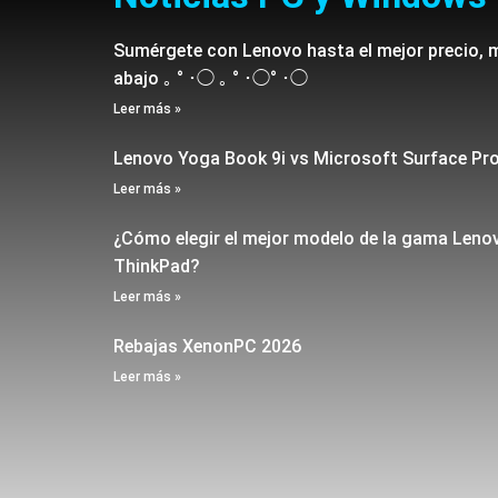
Sumérgete con Lenovo hasta el mejor precio, 
abajo ｡ ° ･◯ ｡ ° ･◯° ･◯
Leer más »
Lenovo Yoga Book 9i vs Microsoft Surface Pr
Leer más »
¿Cómo elegir el mejor modelo de la gama Leno
ThinkPad?
Leer más »
Rebajas XenonPC 2026
Leer más »