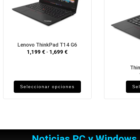
Lenovo ThinkPad T14 G6
1,199
€
-
1,699
€
Thi
Seleccionar opciones
Se
Noticias PC y Windows