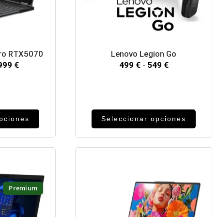
Pro RTX5070
Lenovo Legion Go
,999
€
499
€
-
549
€
opciones
Seleccionar opciones
Premium