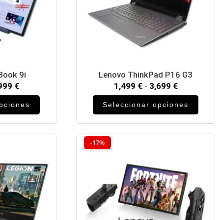
Book 9i
Lenovo ThinkPad P16 G3
,999
€
1,499
€
-
3,699
€
opciones
Seleccionar opciones
-17%