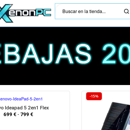
-15%
o Ideapad 5 2en1 Flex
699
€
-
799
€