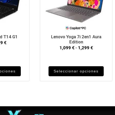
ad T14 G1
Lenovo Yoga 7i 2en1 Aura
Edition
99
€
1,099
€
-
1,299
€
opciones
Seleccionar opciones