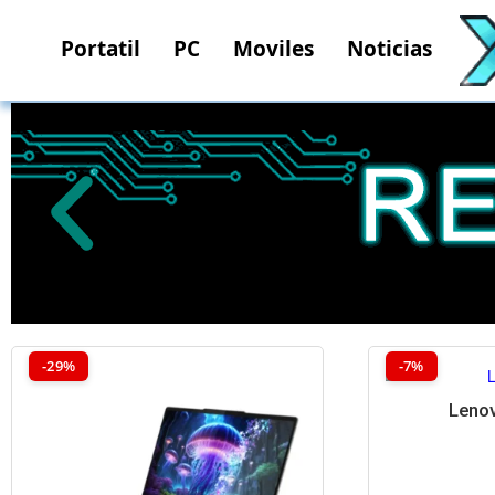
Portatil
PC
Moviles
Noticias
REBAJAS
-29%
-7%
Lenov