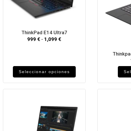
ThinkPad E14 Ultra7
999
€
-
1,099
€
Thinkpa
Seleccionar opciones
Se