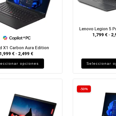
Lenovo Legion 5 
1,799
€
-
2
d X1 Carbon Aura Edition
1,999
€
-
2,499
€
leccionar opciones
Seleccionar 
-50%