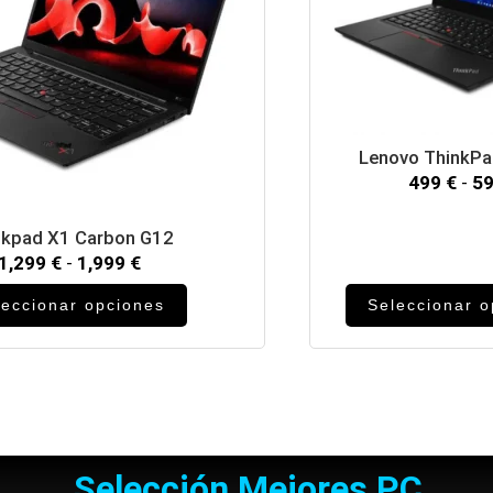
Lenovo ThinkP
499
€
-
5
nkpad X1 Carbon G12
1,299
€
-
1,999
€
leccionar opciones
Seleccionar 
Selección Mejores PC