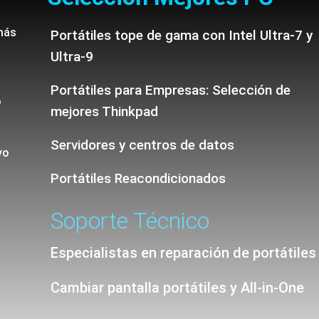
más
Portátiles tope de gama con Intel Ultra-7 y
Ultra-9
Portátiles para Empresas: Selección de
o
mejores Thinkpad
Servidores y centros de datos
vo
Portátiles Reacondicionados
Soporte Técnico
Especialistas en reparación de portátiles
Cambiar pantalla portátiles y All-in-One