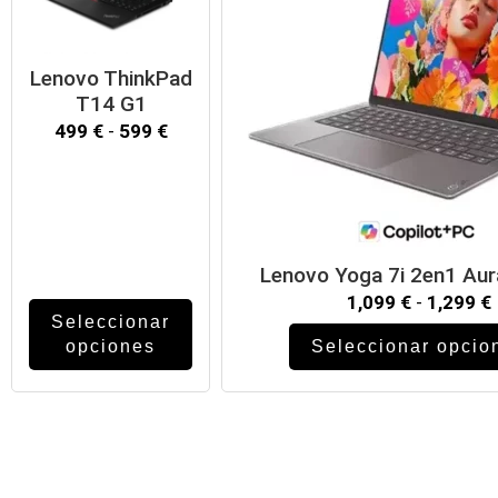
Lenovo ThinkPad
T14 G1
499
€
-
599
€
Lenovo Yoga 7i 2en1 Aur
1,099
€
-
1,299
€
Seleccionar
opciones
Seleccionar opcio