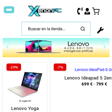
A
u
-29%
-7%
r
a
i
Lenovo Ideapad 5 2en
E
699
€
-
799
€
d
l
i
t
i
Lenovo Yoga
o