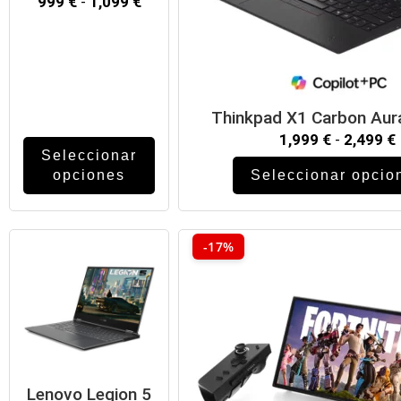
999
€
-
1,099
€
Thinkpad X1 Carbon Aura
1,999
€
-
2,499
€
Seleccionar
opciones
Seleccionar opcio
-17%
Lenovo Legion 5