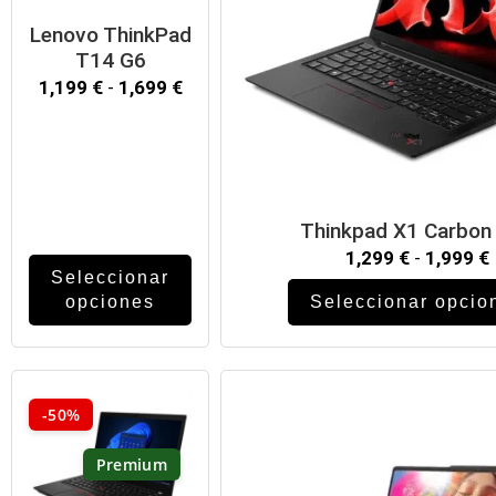
Lenovo ThinkPad
T14 G6
1,199
€
-
1,699
€
Thinkpad X1 Carbon
1,299
€
-
1,999
€
Seleccionar
opciones
Seleccionar opcio
-50%
Premium