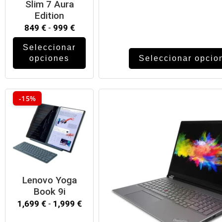
Slim 7 Aura
n
Edition
849
€
-
999
€
Seleccionar
opciones
Seleccionar opcio
-15%
Lenovo Yoga
Book 9i
1,699
€
-
1,999
€