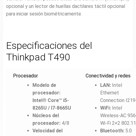
opcional y un lector de huellas dactilares táctil opcional
para iniciar sesión biométricamente.
Especificaciones del
Thinkpad T490
Procesador
Conectividad y redes
Modelo de
LAN:
Intel
procesador:
Ethernet
Intel® Core™ i5-
Connection I219
8265U / I7-8665U
WiFi:
Intel
Núcleos del
Wireless-AC 956
procesador:
4/8
Wi-Fi 2×2 802.1
Velocidad del
Bluetooth:
5.0