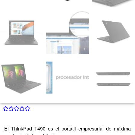
Valorado con
1
5.00
de 5 en
El ThinkPad T490 es el portátil empresarial de máxima
base a