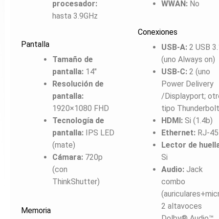
procesador:
WWAN:
No
hasta 3.9GHz
Conexiones
Pantalla
USB-A:
2 USB 3.
Tamaño de
(uno Always on)
pantalla:
14″
USB-C:
2 (uno
Resolución de
Power Delivery
pantalla:
/Displayport; otr
1920×1080 FHD
tipo Thunderbolt
Tecnología de
HDMI:
Si (1.4b)
pantalla:
IPS LED
Ethernet:
RJ-45
(mate)
Lector de huell
Cámara:
720p
Si
(con
Audio:
Jack
ThinkShutter)
combo
(auriculares+micr
2 altavoces
Memoria
Dolby® Audio™