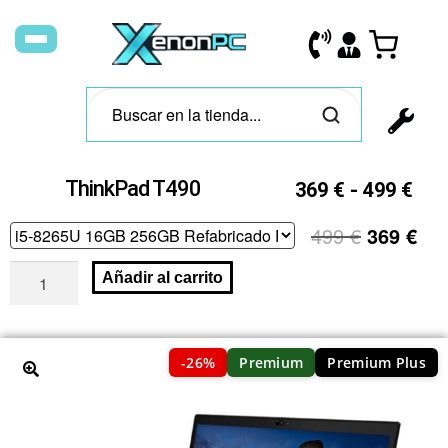
ThinkPad T490
369
€
-
499
€
499
€
369
€
Añadir al carrito
-26%
Premium
Premium Plus
🔍