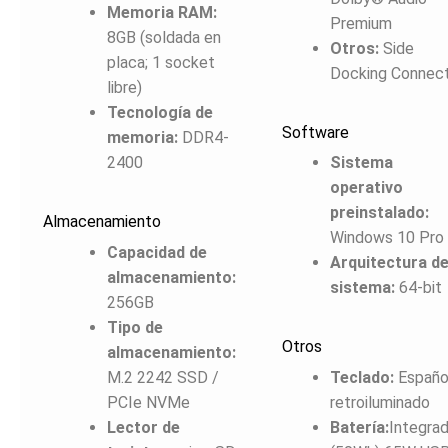
Memoria RAM:
Premium
8GB (soldada en
Otros:
Side
placa; 1 socket
Docking Connec
libre)
Tecnología de
Software
memoria:
DDR4-
2400
Sistema
operativo
preinstalado:
Almacenamiento
Windows 10 Pro
Capacidad de
Arquitectura de
almacenamiento:
sistema:
64-bit
256GB
Tipo de
Otros
almacenamiento:
M.2 2242 SSD /
Teclado:
Español
PCIe NVMe
retroiluminado
Lector de
Batería:
Integra