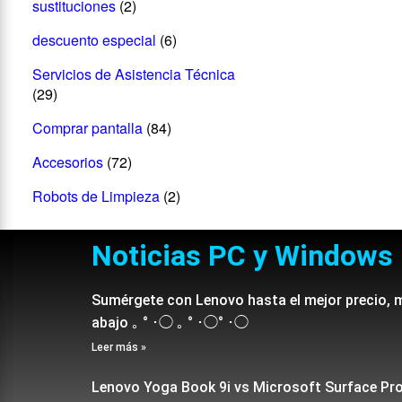
sustituciones
(2)
descuento especial
(6)
Servicios de Asistencia Técnica
(29)
Comprar pantalla
(84)
Accesorios
(72)
Robots de Limpieza
(2)
Noticias PC y Windows
Sumérgete con Lenovo hasta el mejor precio, 
abajo ｡ ° ･◯ ｡ ° ･◯° ･◯
Leer más »
Lenovo Yoga Book 9i vs Microsoft Surface Pr