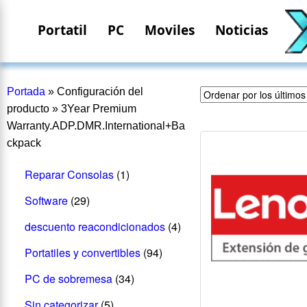
Portatil
PC
Moviles
Noticias
Portada
»
Configuración del
producto
»
3Year Premium
Warranty.ADP.DMR.International+Ba
ckpack
Reparar Consolas
(1)
Software
(29)
descuento reacondicionados
(4)
Portatiles y convertibles
(94)
PC de sobremesa
(34)
Sin categorizar
(5)