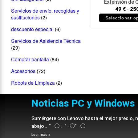
Extensión de G
49
€
-
25
Servicios de envío, recogidas y
sustituciones
(2)
Seleccionar o
descuento especial
(6)
Servicios de Asistencia Técnica
(29)
Comprar pantalla
(84)
Accesorios
(72)
Robots de Limpieza
(2)
Noticias PC y Windows
Sumérgete con Lenovo hasta el mejor precio, 
abajo ｡ ° ･◯ ｡ ° ･◯° ･◯
Leer más »