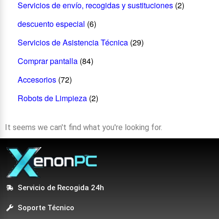
Servicios de envío, recogidas y sustituciones
(2)
descuento especial
(6)
Servicios de Asistencia Técnica
(29)
Comprar pantalla
(84)
Accesorios
(72)
Robots de Limpieza
(2)
It seems we can't find what you're looking for.
Servicio de Recogida 24h
Soporte Técnico