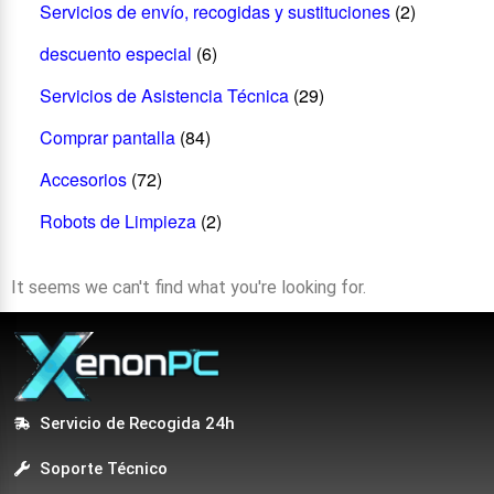
Servicios de envío, recogidas y sustituciones
(2)
descuento especial
(6)
Servicios de Asistencia Técnica
(29)
Comprar pantalla
(84)
Accesorios
(72)
Robots de Limpieza
(2)
It seems we can't find what you're looking for.
Servicio de Recogida 24h
Soporte Técnico