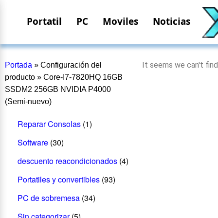
Portatil
PC
Moviles
Noticias
It seems we can't find
Portada
»
Configuración del
producto
»
Core-I7-7820HQ 16GB
SSDM2 256GB NVIDIA P4000
(Semi-nuevo)
Reparar Consolas
(1)
Software
(30)
descuento reacondicionados
(4)
Portatiles y convertibles
(93)
PC de sobremesa
(34)
Sin categorizar
(5)