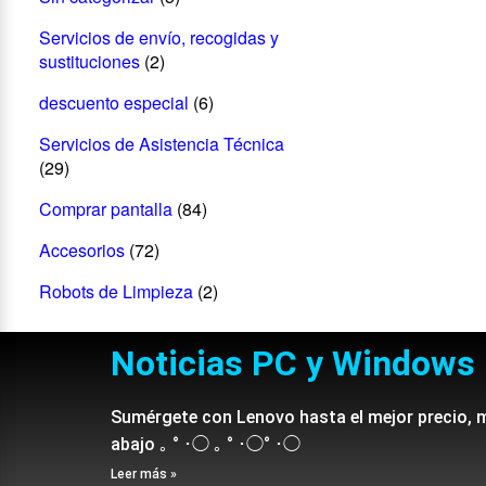
Servicios de envío, recogidas y
sustituciones
(2)
descuento especial
(6)
Servicios de Asistencia Técnica
(29)
Comprar pantalla
(84)
Accesorios
(72)
Robots de Limpieza
(2)
Noticias PC y Windows
Sumérgete con Lenovo hasta el mejor precio, 
abajo ｡ ° ･◯ ｡ ° ･◯° ･◯
Leer más »