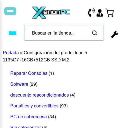
Portada
»
Configuración del producto
»
i5
1135G7+16GB+512GB SSD M.2
Reparar Consolas
(1)
Software
(29)
descuento reacondicionados
(4)
Portatiles y convertibles
(93)
PC de sobremesa
(34)
Sin categorizar
(5)