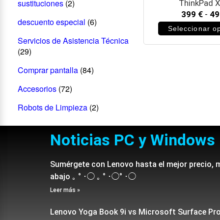
sustituciones
(2)
ThinkPad 
399
€
-
4
descuento especial
(6)
Seleccionar o
Servicios de Asistencia Técnica
(29)
Comprar pantalla
(84)
Accesorios
(72)
Robots de Limpieza
(2)
Noticias PC y Windows
Sumérgete con Lenovo hasta el mejor precio, 
abajo ｡ ° ･◯ ｡ ° ･◯° ･◯
Leer más »
Lenovo Yoga Book 9i vs Microsoft Surface Pr