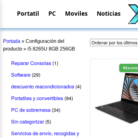
Portatil
PC
Moviles
Noticias
Portada
»
Configuración del
producto
»
i5 8265U 8GB 256GB
Reparar Consolas
(1)
REacon
Software
(29)
descuento reacondicionados
(4)
Portatiles y convertibles
(94)
PC de sobremesa
(34)
Sin categorizar
(5)
Servicios de envío, recogidas y