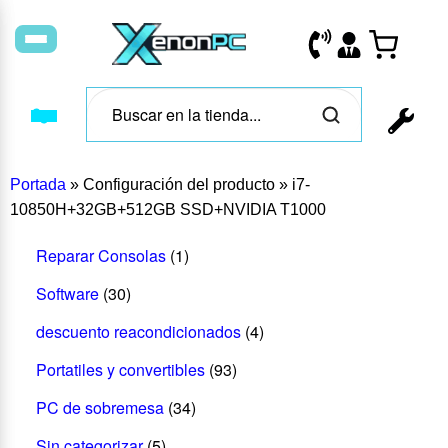
Portada
»
Configuración del producto
»
i7-
10850H+32GB+512GB SSD+NVIDIA T1000
Reparar Consolas
(1)
Software
(30)
descuento reacondicionados
(4)
Portatiles y convertibles
(93)
PC de sobremesa
(34)
Sin categorizar
(5)