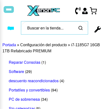
Portada
»
Configuración del producto
»
i7-1185G7 16GB
1TB Refabricado PREMIUM
Reparar Consolas
(1)
Software
(29)
descuento reacondicionados
(4)
Portatiles y convertibles
(94)
PC de sobremesa
(34)
Sin categorizar
(5)