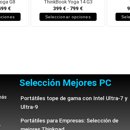
Yoga G8
ThinkBook Yoga 14 G3
499
€
399
€
-
799
€
pciones
Seleccionar opciones
Sel
Selección Mejores PC
más
Portátiles tope de gama con Intel Ultra-7 y
Ultra-9
Portátiles para Empresas: Selección de
o
mejores Thinkpad