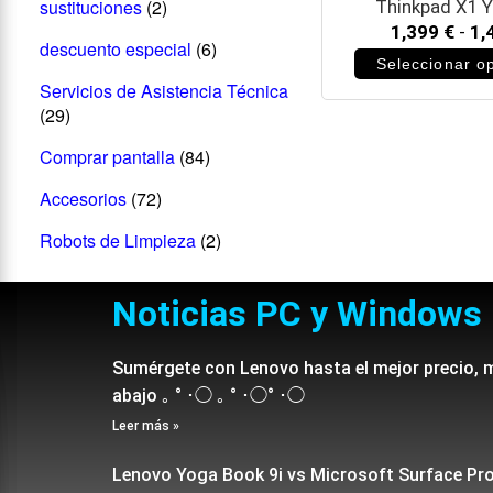
sustituciones
(2)
Thinkpad X1 
1,399
€
-
1,
descuento especial
(6)
Seleccionar o
Servicios de Asistencia Técnica
(29)
Comprar pantalla
(84)
Accesorios
(72)
Robots de Limpieza
(2)
Noticias PC y Windows
Sumérgete con Lenovo hasta el mejor precio, 
abajo ｡ ° ･◯ ｡ ° ･◯° ･◯
Leer más »
Lenovo Yoga Book 9i vs Microsoft Surface Pr