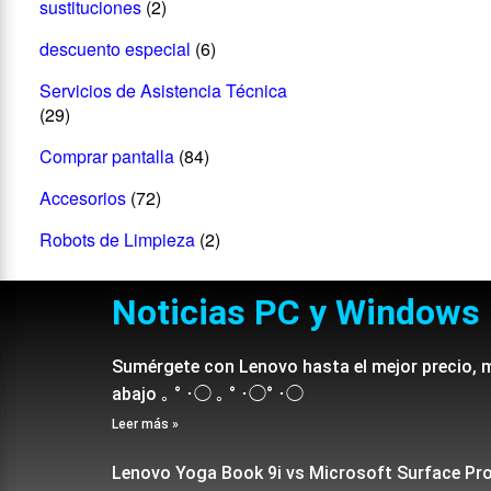
sustituciones
(2)
descuento especial
(6)
Servicios de Asistencia Técnica
(29)
Comprar pantalla
(84)
Accesorios
(72)
Robots de Limpieza
(2)
Noticias PC y Windows
Sumérgete con Lenovo hasta el mejor precio, 
abajo ｡ ° ･◯ ｡ ° ･◯° ･◯
Leer más »
Lenovo Yoga Book 9i vs Microsoft Surface Pr