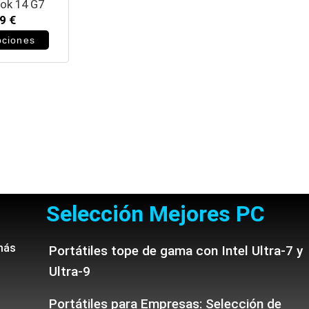
ok 14 G7
99
€
pciones
Selección Mejores PC
más
Portátiles tope de gama con Intel Ultra-7 y
Ultra-9
Portátiles para Empresas: Selección de