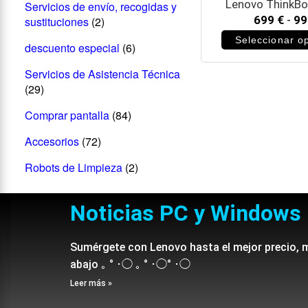
Lenovo ThinkBo
Servicios de envío, recogidas y
699
€
-
9
sustituciones
(2)
Seleccionar o
descuento especial
(6)
Servicios de Asistencia Técnica
(29)
Comprar pantalla
(84)
Accesorios
(72)
Robots de Limpieza
(2)
Noticias PC y Windows
Sumérgete con Lenovo hasta el mejor precio, 
abajo ｡ ° ･◯ ｡ ° ･◯° ･◯
Leer más »