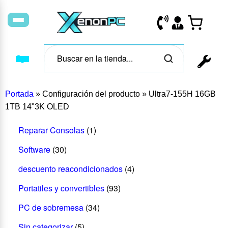
Portada
»
Configuración del producto
»
Ultra7-155H 16GB
1TB 14"3K OLED
Reparar Consolas
(1)
Software
(30)
descuento reacondicionados
(4)
Portatiles y convertibles
(93)
PC de sobremesa
(34)
Sin categorizar
(5)