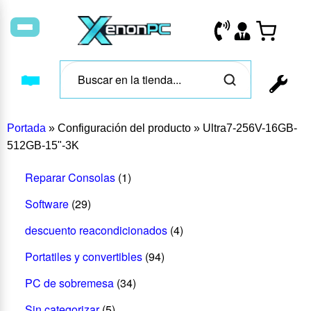
Portada
»
Configuración del producto
»
Ultra7-256V-16GB-
512GB-15"-3K
Reparar Consolas
(1)
Software
(29)
descuento reacondicionados
(4)
Portatiles y convertibles
(94)
PC de sobremesa
(34)
Sin categorizar
(5)