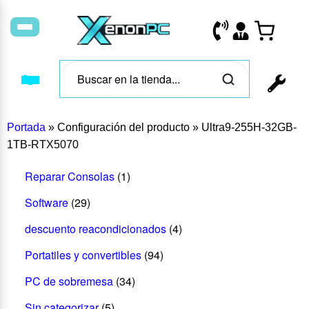
Portada
»
Configuración del producto
»
Ultra9-255H-32GB-
1TB-RTX5070
Reparar Consolas
(1)
Software
(29)
descuento reacondicionados
(4)
Portatiles y convertibles
(94)
PC de sobremesa
(34)
Sin categorizar
(5)