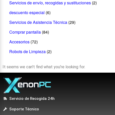
Servicios de envío, recogidas y sustituciones
(2)
descuento especial
(6)
Servicios de Asistencia Técnica
(29)
Comprar pantalla
(84)
Accesorios
(72)
Robots de Limpieza
(2)
It seems we can't find what you're looking for.
Servicio de Recogida 24h
Soporte Técnico