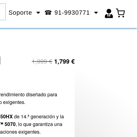
Soporte
☎ 91-9930771
1,999
€
1,799
€
o rendimiento diseñado para
o exigentes.
4650HX
de 14.ª generación y la
™ 5070
, lo que garantiza una
aciones exigentes.