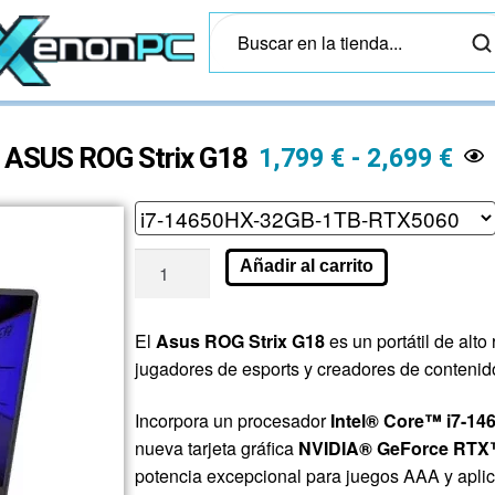
ASUS ROG Strix G18
1,799
€
-
2,699
€
Añadir al carrito
El
Asus ROG Strix G18
es un portátil de alt
jugadores de esports y creadores de contenid
Incorpora un procesador
Intel® Core™ i7-1
nueva tarjeta gráfica
NVIDIA® GeForce RTX
potencia excepcional para juegos AAA y aplic