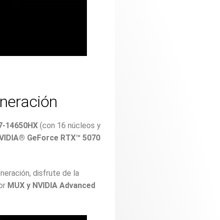
eneración
i7-14650HX
(con 16 núcleos y
VIDIA® GeForce RTX™ 5070
neración, disfrute de la
tor
MUX y NVIDIA Advanced