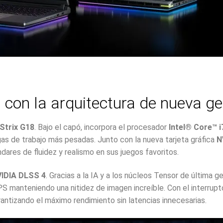
 con la arquitectura de nueva g
Strix G18
. Bajo el capó, incorpora el procesador
Intel® Core™ 
gas de trabajo más pesadas. Junto con la nueva tarjeta gráfica
N
ares de fluidez y realismo en sus juegos favoritos.
IDIA DLSS 4
. Gracias a la IA y a los núcleos Tensor de última ge
S manteniendo una nitidez de imagen increíble. Con el interrup
arantizando el máximo rendimiento sin latencias innecesarias.