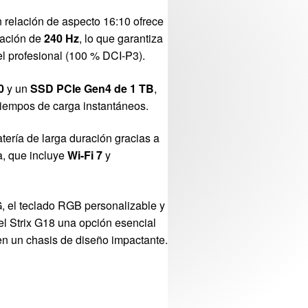
 relación de aspecto 16:10 ofrece
zación de
240 Hz
, lo que garantiza
el profesional (100 % DCI-P3).
0
y un
SSD PCIe Gen4 de 1 TB
,
 tiempos de carga instantáneos.
tería de larga duración gracias a
a, que incluye
Wi-Fi 7
y
G, el teclado RGB personalizable y
l Strix G18 una opción esencial
n un chasis de diseño impactante.