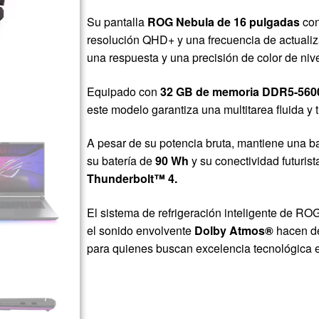
Su pantalla
ROG Nebula de 16 pulgadas
con
resolución QHD+ y una frecuencia de actuali
una respuesta y una precisión de color de niv
Equipado con
32 GB de memoria DDR5-560
este modelo garantiza una multitarea fluida y
A pesar de su potencia bruta, mantiene una ba
su batería de
90 Wh
y su conectividad futurist
Thunderbolt™ 4.
El sistema de refrigeración inteligente de RO
el sonido envolvente
Dolby Atmos®
hacen de
para quienes buscan excelencia tecnológica e