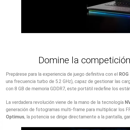
Domine la competición
Prepárese para la experiencia de juego definitiva con el
ROG 
una frecuencia turbo de 5.2 GHz), capaz de gestionar las car
con 8 GB de memoria GDDR7, este portátil redefine los estánd
La verdadera revolución viene de la mano de la tecnología
NV
generación de fotogramas multi-frame para multiplicar los FP
Optimus
, la potencia se dirige directamente a la pantalla, g